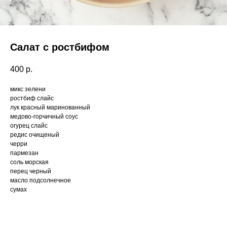
Салат с ростбифом
400
р.
микс зелени
ростбиф слайс
лук красный маринованный
медово-горчичный соус
огурец слайс
редис очищеный
черри
пармезан
соль морская
перец черный
масло подсолнечное
сумах