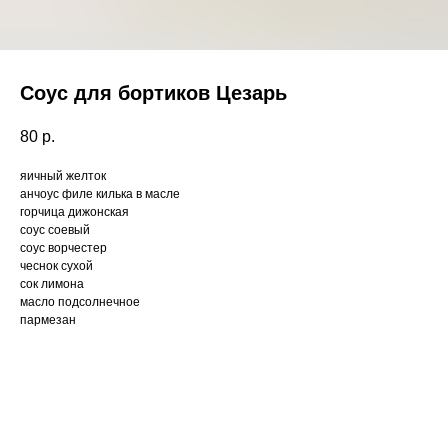
Соус для бортиков Цезарь
80
р.
яичный желток
анчоус филе килька в масле
горчица дижонская
соус соевый
соус ворчестер
чеснок сухой
сок лимона
масло подсолнечное
пармезан