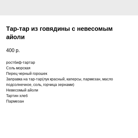
Тар-тар из говядины с невесомым
айоли
400
р.
ростбиф-тартар
Соль морская
Перец черный горошек
Заправка на тар-тар(лук красный, каперсы, пармезан, масло
подсолнечное, соль, горчица зернами)
Невесомый айоли
Тартин хлеб
Пармезан